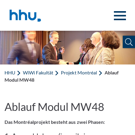
Zum Inhalt springen
Zur Suche springen
HHU
WiWi Fakultät
Projekt Montréal
Ablauf
Modul MW48
Ablauf Modul MW48
Das Montréalprojekt besteht aus zwei Phasen: