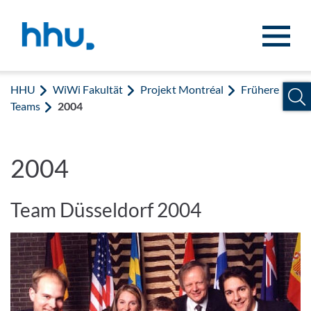
Zum Inhalt springen
Zur Suche springen
HHU
WiWi Fakultät
Projekt Montréal
Frühere
Teams
2004
2004
Team Düsseldorf 2004